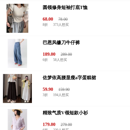
圆领修身短袖打底T恤
68.00
78.00
8折
373人想买
巴恩风镰刀牛仔裤
189.00
289.00
6折
58人想买
佐梦依高腰显瘦a字蛋糕裙
59.90
159.90
3折
194人想买
精致气质V领短款小衫
179.00
279.00