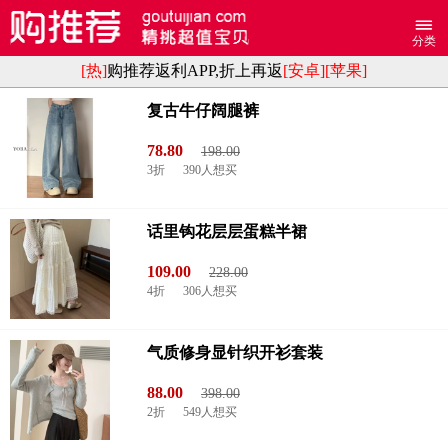
分类
[热]
购推荐返利APP,折上再返
[安卓]
[苹果]
复古牛仔阔腿裤
78.80
198.00
3折
390人想买
话里钩花层层蛋糕半裙
109.00
228.00
4折
306人想买
气质修身显针织开衫套装
88.00
398.00
2折
549人想买